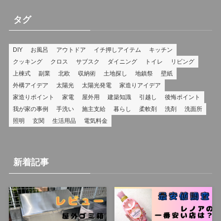
タグ
DIY
お風呂
アウトドア
イチ押しアイテム
キッチン
クッキング
クロス
サブスク
ダイニング
トイレ
リビング
上棟式
副業
北欧
収納術
土地探し
地鎮祭
壁紙
外構アイデア
太陽光
太陽光発電
家造りアイデア
家造りポイント
家電
屋外用
建築知識
引越し
後悔ポイント
我が家の事例
手洗い
施主支給
暮らし
柔軟剤
洗剤
洗面所
照明
玄関
生活用品
電気料金
新着記事