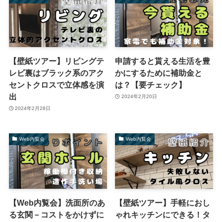
【壁紙ツアー】リビングテ
申請すると貰える生活を豊
レビ裏はブラック系のアク
かにするために補助金と
セントクロスで立体感を演
は？【要チェック】
出
2024年2月20日
2024年2月28日
Web内覧会
Web内覧会
【Web内覧会】洗面所のあ
【壁紙ツアー】手軽におし
る玄関－コストをかけずに
ゃれキッチンにできる！タ