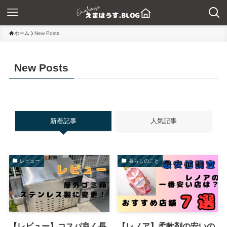
ホーム
New Posts
New Posts
新着記事
人気記事
レビュー
暮らしのこと
【レビュー】コスパ良く長
【レノア】柔軟剤の安いの