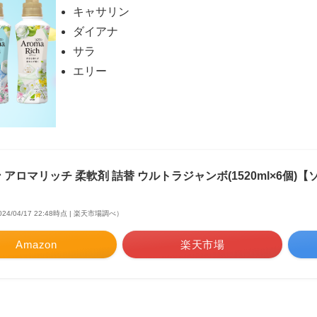
キャサリン
ダイアナ
サラ
エリー
 アロマリッチ 柔軟剤 詰替 ウルトラジャンボ(1520ml×6個)
024/04/17 22:48時点 | 楽天市場調べ）
Amazon
楽天市場