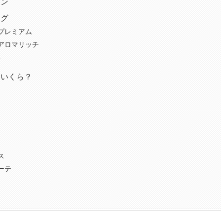
ラン
ング
プレミアム
アロマリッチ
舗
はいくら？
ス
ーテ