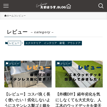
ホーム
レビュー
レビュー
– category –
レビュー
エクステリア
インテリア
家電
アウトドア
レビュー
レビュー
【レビュー】コスパ良く長
【外構DIY】経年劣化を気
く使いたい！劣化しないよ
にしなくても大丈夫な、人
うにステンレス製ゴミ箱を
工木のウッドデッキを楽天