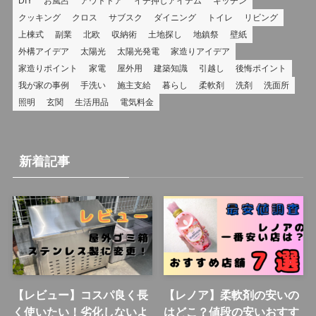
DIY
お風呂
アウトドア
イチ押しアイテム
キッチン
クッキング
クロス
サブスク
ダイニング
トイレ
リビング
上棟式
副業
北欧
収納術
土地探し
地鎮祭
壁紙
外構アイデア
太陽光
太陽光発電
家造りアイデア
家造りポイント
家電
屋外用
建築知識
引越し
後悔ポイント
我が家の事例
手洗い
施主支給
暮らし
柔軟剤
洗剤
洗面所
照明
玄関
生活用品
電気料金
新着記事
【レビュー】コスパ良く長
【レノア】柔軟剤の安いの
く使いたい！劣化しないよ
はどこ？値段の安いおすす