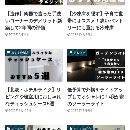
【造作】陶器で造った手洗
【冷凍庫を隠す】子育て世
いコーナーのデメリット/新
帯にオススメ！狭いパント
築して2年間の評価
リーにも置ける冷凍庫
2023年6月24日
2023年4月14日
おすすめ紹介
レビュー
【北欧・ホテルライク】リ
低予算で外構をライトアッ
ビングや寝室用におしゃれ
プしてオシャレに！/我が家
なティッシュケース5選
のソーラーライト
2022年12月22日
2022年11月9日
レビュー
おすすめ紹介