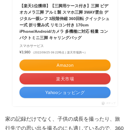
【楽天1位獲得】【三脚用ケース付き】三脚 ビデ
オカメラ三脚 アルミ製 スマホ三脚 3WAY雲台 デ
ジタル一眼レフ 3段階伸縮 360回転 クイックシュ
ー式 折り畳み式 リモコン付き 170cm
iPhone/Android/カメラ 多機種に対応 軽量 コン
パクトミニ三脚 キャリングバッグ
スマホサービス
¥3,980
（2022/09/25 09:22時点 | 楽天市場調べ）
Amazon
楽天市場
Yahooショッピング
ポチップ
家の記録だけでなく、子供の成長を撮ったり、旅
行先での思い出を撮るのにも適しているので、360