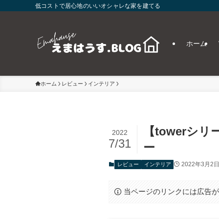
低コストで居心地のいいオシャレな家を建てる
ホーム
ホーム
レビュー
インテリア
【tower
2022
7/31
ー
2022年3月2
レビュー
インテリア
当ページのリンクには広告