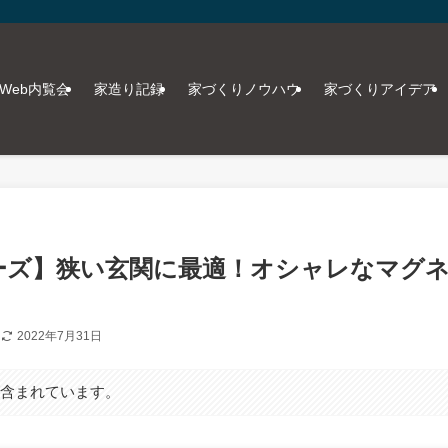
Web内覧会
家造り記録
家づくりノウハウ
家づくりアイデア
シリーズ】狭い玄関に最適！オシャレなマグ
日
2022年7月31日
が含まれています。