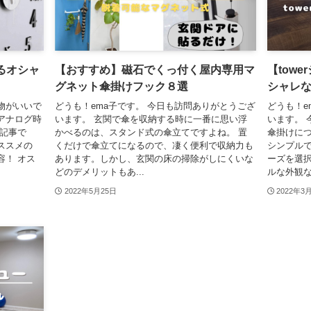
るオシャ
【おすすめ】磁石でくっ付く屋内専用マ
【tow
グネット傘掛けフック８選
シャレ
物がいいで
どうも！ema子です。 今日も訪問ありがとうござ
どうも！e
るアナログ時
います。 玄関で傘を収納する時に一番に思い浮
います。 
の記事で
かべるのは、スタンド式の傘立てですよね。 置
傘掛けにつ
ススメの
くだけで傘立てになるので、凄く便利で収納力も
シンプルで
容！ オス
あります。しかし、玄関の床の掃除がしにくいな
ーズを選択
どのデメリットもあ...
ルな外観な
2022年5月25日
2022年3