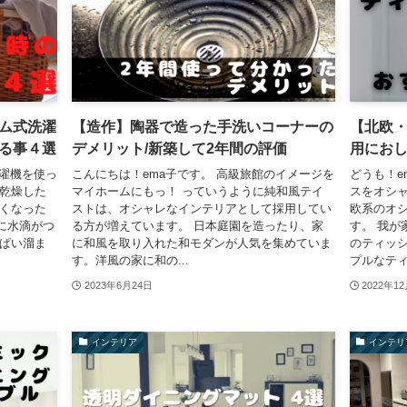
ム式洗濯
【造作】陶器で造った手洗いコーナーの
【北欧
る事４選
デメリット/新築して2年間の評価
用におし
洗濯機を使っ
こんにちは！ema子です。 高級旅館のイメージを
どうも！e
 乾燥した
マイホームにもっ！ っていうように純和風テイ
スをオシャ
長くなった
ストは、オシャレなインテリアとして採用してい
欧系のオ
に水滴がつ
る方が増えています。 日本庭園を造ったり、家
す。 我が
っぱい溜ま
に和風を取り入れた和モダンが人気を集めていま
のティッ
す。洋風の家に和の...
プルなティ
2023年6月24日
2022年1
インテリア
インテリ