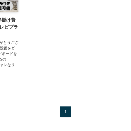
壁掛け費
レビプラ
りがとうござ
の設置をど
ビボードを
るの
シャレなリ
1