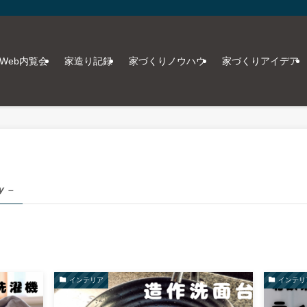
Web内覧会
家造り記録
家づくりノウハウ
家づくりアイデア
y –
インテリア
インテリ