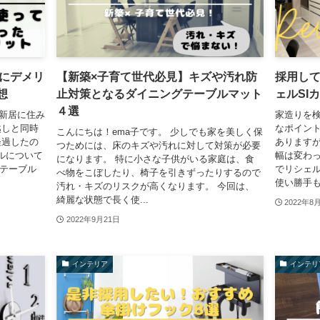
にデメリ
【新築×子育て世代必見】キズや汚れ防
採用して
想
止対策となるダイニングテーブルマット
ェルSI
４選
、新居に住み
家造りを
越しと同時
なポイント
こんにちは！ema子です。 少しでも家を美しく保
経過したの
あります
つためには、床のキズや汚れに対して対策が必要
ルについて
幅は変わっ
になります。 特に小さな子供がいる家庭は、食
グテーブル
でリシェル
べ物をこぼしたり、椅子を引きずったりするので
使い勝手も
汚れ・キズのリスクが高くなります。 今回は、
綺麗な状態で長く使...
2022年8
2022年9月21日
インテリア
インテリ