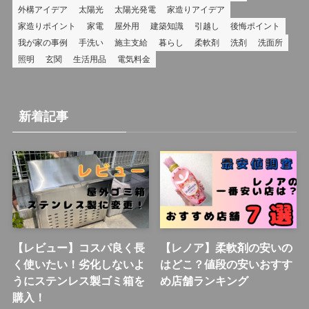
外構アイデア
太陽光
太陽光発電
家造りアイデア
家造りポイント
家電
屋外用
建築知識
引越し
後悔ポイント
我が家の事例
手洗い
施主支給
暮らし
柔軟剤
洗剤
洗面所
照明
玄関
生活用品
電気料金
新着記事
【レビュー】コスパ良く長
【レノア】柔軟剤の安いの
く使いたい！劣化しないよ
はどこ？値段の安いおすす
うにステンレス製ゴミ箱を
め店舗ランキング
購入！