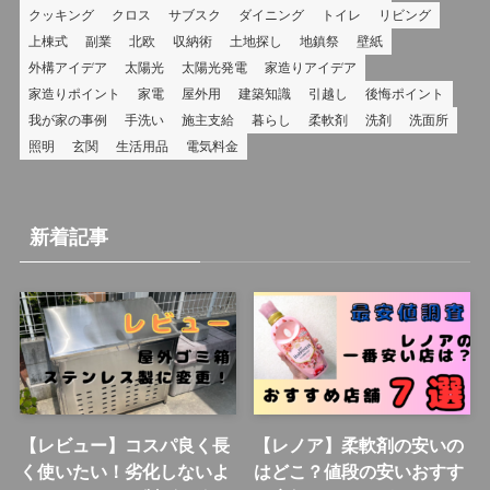
クッキング
クロス
サブスク
ダイニング
トイレ
リビング
上棟式
副業
北欧
収納術
土地探し
地鎮祭
壁紙
外構アイデア
太陽光
太陽光発電
家造りアイデア
家造りポイント
家電
屋外用
建築知識
引越し
後悔ポイント
我が家の事例
手洗い
施主支給
暮らし
柔軟剤
洗剤
洗面所
照明
玄関
生活用品
電気料金
新着記事
【レビュー】コスパ良く長
【レノア】柔軟剤の安いの
く使いたい！劣化しないよ
はどこ？値段の安いおすす