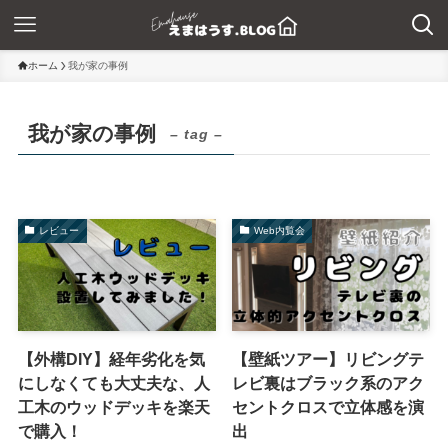
ホーム
我が家の事例
我が家の事例
– tag –
レビュー
Web内覧会
【外構DIY】経年劣化を気
【壁紙ツアー】リビングテ
にしなくても大丈夫な、人
レビ裏はブラック系のアク
工木のウッドデッキを楽天
セントクロスで立体感を演
で購入！
出