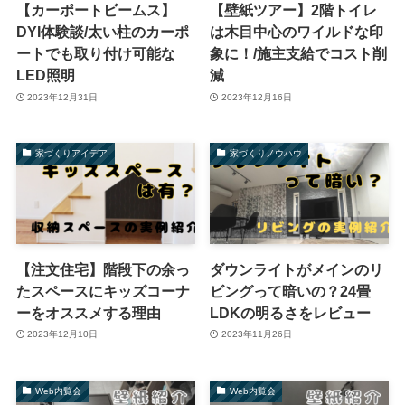
【カーポートビームス】
【壁紙ツアー】2階トイレ
DYI体験談/太い柱のカーポ
は木目中心のワイルドな印
ートでも取り付け可能な
象に！/施主支給でコスト削
LED照明
減
2023年12月31日
2023年12月16日
家づくりアイデア
家づくりノウハウ
【注文住宅】階段下の余っ
ダウンライトがメインのリ
たスペースにキッズコーナ
ビングって暗いの？24畳
ーをオススメする理由
LDKの明るさをレビュー
2023年12月10日
2023年11月26日
Web内覧会
Web内覧会