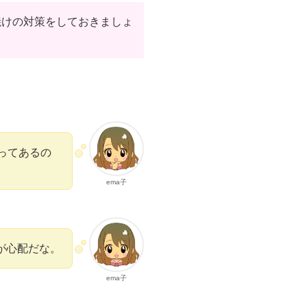
焼けの対策をしておきましょ
ってあるの
ema子
が心配だな。
ema子