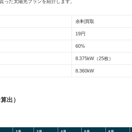
貰った太陽光プランを紹介します。
余剰買取
19円
60%
8.375kW（25枚）
8.360kW
ー算出）
月
2月
3月
4月
5月
6月