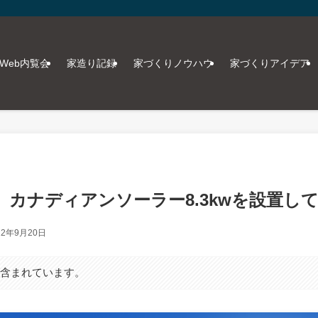
Web内覧会
家造り記録
家づくりノウハウ
家づくりアイデア
】カナディアンソーラー8.3kwを設置し
22年9月20日
が含まれています。