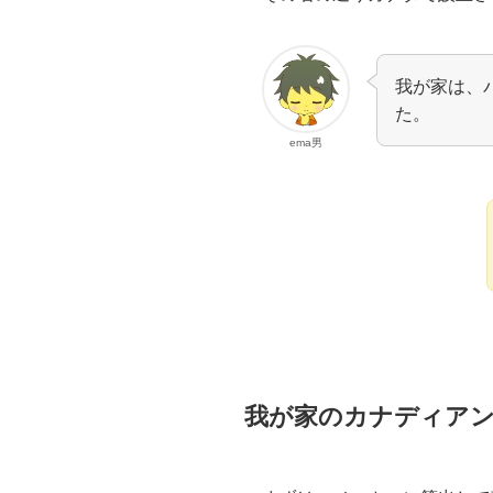
我が家は、
た。
ema男
我が家のカナディア