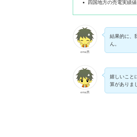
四国地方の売電実績値
結果的に、
ん。
ema男
嬉しいことに
算がありま
ema男