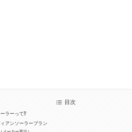
目次
ーラーって⁉
ディアンソーラープラン
（メーカー算出）