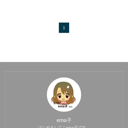
1
ema子
はじめまして！ema子です。