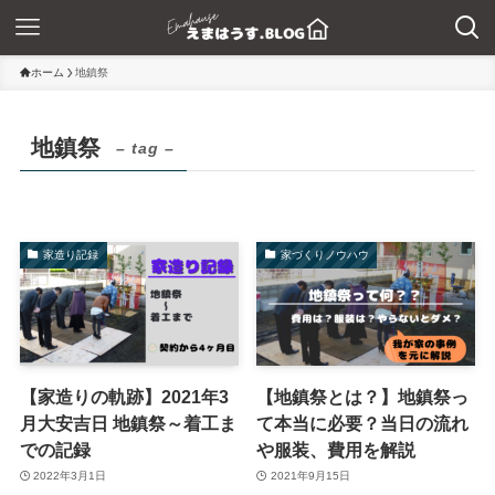
ホーム
地鎮祭
地鎮祭
– tag –
家造り記録
家づくりノウハウ
【家造りの軌跡】2021年3
【地鎮祭とは？】地鎮祭っ
月大安吉日 地鎮祭～着工ま
て本当に必要？当日の流れ
での記録
や服装、費用を解説
2022年3月1日
2021年9月15日