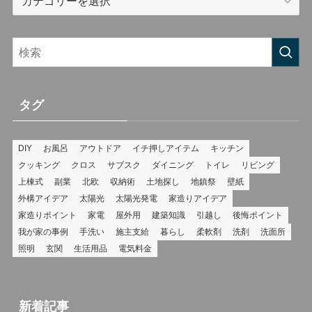
タグ
DIY
お風呂
アウトドア
イチ押しアイテム
キッチン
クッキング
クロス
サブスク
ダイニング
トイレ
リビング
上棟式
副業
北欧
収納術
土地探し
地鎮祭
壁紙
外構アイデア
太陽光
太陽光発電
家造りアイデア
家造りポイント
家電
屋外用
建築知識
引越し
後悔ポイント
我が家の事例
手洗い
施主支給
暮らし
柔軟剤
洗剤
洗面所
照明
玄関
生活用品
電気料金
新着記事