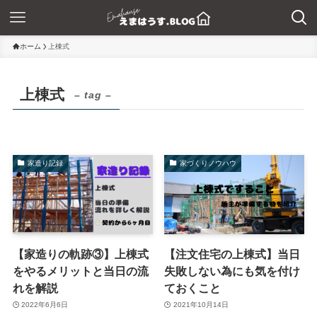
ホーム
上棟式
上棟式
– tag –
家造り記録
家づくりノウハウ
【家造りの軌跡③】上棟式
【注文住宅の上棟式】当日
をやるメリットと当日の流
失敗しない為にも気を付け
れを解説
ておくこと
2022年6月6日
2021年10月14日