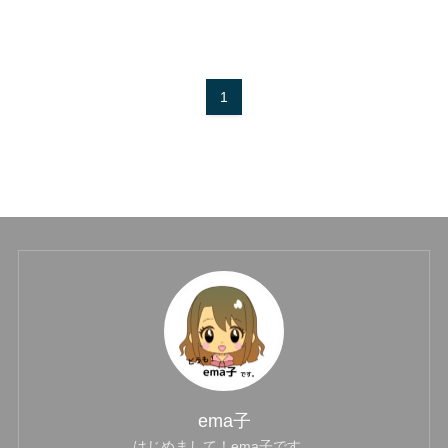
1
ema子
はじめまして！ema子です。