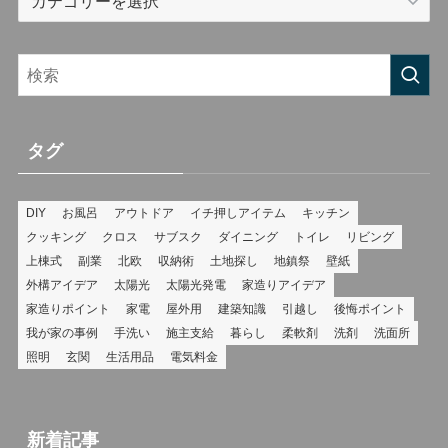
タグ
DIY
お風呂
アウトドア
イチ押しアイテム
キッチン
クッキング
クロス
サブスク
ダイニング
トイレ
リビング
上棟式
副業
北欧
収納術
土地探し
地鎮祭
壁紙
外構アイデア
太陽光
太陽光発電
家造りアイデア
家造りポイント
家電
屋外用
建築知識
引越し
後悔ポイント
我が家の事例
手洗い
施主支給
暮らし
柔軟剤
洗剤
洗面所
照明
玄関
生活用品
電気料金
新着記事