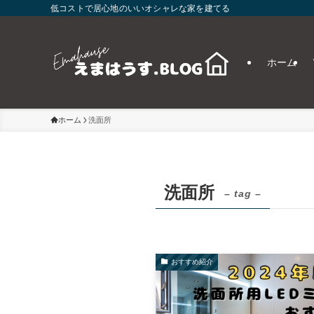
低コストで居心地のいいオシャレな家を建てる
ホーム
ホーム
洗面所
洗面所
– tag –
おすすめ紹介