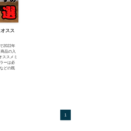
にオスス
2022年
。商品の入
オススメミ
ミラーは必
ーなどの既
1